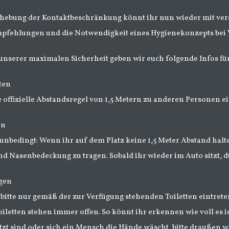
hebung der Kontaktbeschränkung könnt ihr nun wieder mit ver
pfehlungen und die Notwendigkeit eines Hygienekonzepts bei V
unserer maximalen Sicherheit geben wir euch folgende Infos fü
ten
ie offizielle Abstandsregel von 1,5 Metern zu anderen Personen e
en
t unbedingt: Wenn ihr auf dem Platz keine 1,5 Meter Abstand hal
d Nasenbedeckung zu tragen. Sobald ihr wieder im Auto sitzt, 
agen
bitte nur gemäß der zur Verfügung stehenden Toiletten eintret
iletten stehen immer offen. So könnt ihr erkennen wie voll es i
etzt sind oder sich ein Mensch die Hände wäscht, bitte draußen w