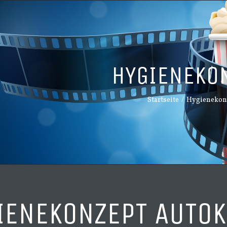
HYGIENEKO
Startseite
/
Hygienekon
IENEKONZEPT AUTOK