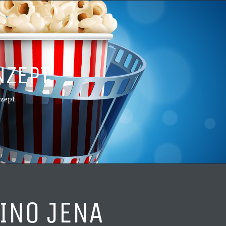
NZEPT
zept
INO JENA