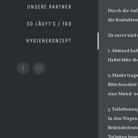
UNSERE PARTNER
Durch die Auf
die Kontaktem
SO LÄUFT’S / FAQ
Zu eurer und 
HYGIENEKONZEPT
1. Abstand hal
Haltet bitte d
facebook
instagram
2. Maske trag
Bitte beachte
eine Mund- un
3. Toilettenw
In den Wagen 
Behindertento
Toiletten bes