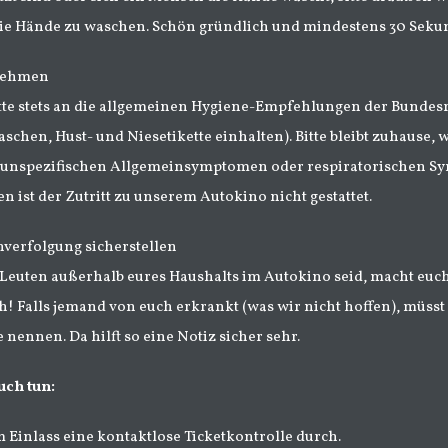
die Hände zu waschen. Schön gründlich und mindestens 30 Seku
 nehmen
itte stets an die allgemeinen Hygiene-Empfehlungen der Bundes
schen, Hust- und Niesetikette einhalten). Bitte bleibt zuhause
 unspezifischen Allgemeinsymptomen oder respiratorischen Sy
n ist der Zutritt zu unserem Autokino nicht gestattet.
hverfolgung sicherstellen
Leuten außerhalb eures Haushalts im Autokino seid, macht euch 
h! Falls jemand von euch erkrankt (was wir nicht hoffen), müs
e nennen. Da hilft so eine Notiz sicher sehr.
uch tun:
 Einlass eine kontaktlose Ticketkontrolle durch.