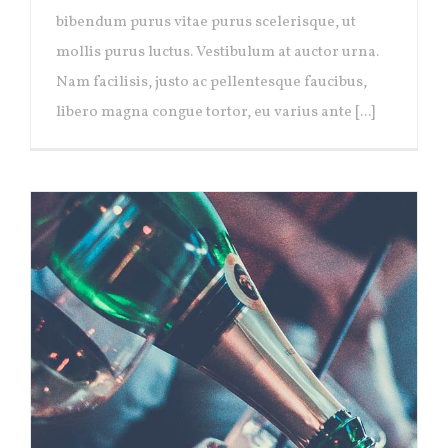
bibendum purus vitae purus scelerisque, ut
mollis purus luctus. Vestibulum at auctor urna.
Nam facilisis, justo ac pellentesque faucibus,
libero magna congue tortor, eu varius ante [...]