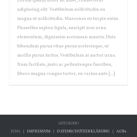
Lorem ipsum dolor sit amet, consectetur
adipiscing elit. Vestibulum sollicitudin eu
magna ut sollicitudin. Maecenas eu turpis enim.
Phasellus sapien ligula, suscipit non urna
elementum, dignissim accumsan mauris. Duis
bibendum purus vitae purus scelerisque, ut
mollis purus luctus. Vestibulum at auctor urna.
Nam facilisis, justo ac pellentesque faucibus,
libero magna congue tortor, eu varius ante [...]
AUTOKINO
JENA |
IMPRESSUM
|
DATENSCHUTZERKLÄRUNG
|
AGBs