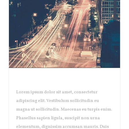
NEW YORK OPENING
Lorem ipsum dolor sit amet, consectetur
adipiscing elit. Vestibulum sollicitudin eu
magna ut sollicitudin. Maecenas eu turpis enim.
Phasellus sapien ligula, suscipit non urna
elementum, dignissim accumsan mauris. Duis