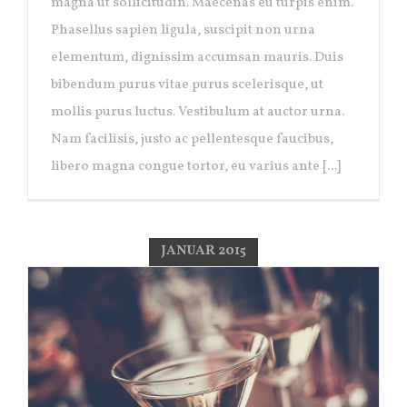
magna ut sollicitudin. Maecenas eu turpis enim.
Phasellus sapien ligula, suscipit non urna
elementum, dignissim accumsan mauris. Duis
bibendum purus vitae purus scelerisque, ut
mollis purus luctus. Vestibulum at auctor urna.
Nam facilisis, justo ac pellentesque faucibus,
libero magna congue tortor, eu varius ante [...]
JANUAR 2015