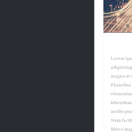
NEW Y
Lorem ips
adipiscing
magna ut s
Phasellus 
elementum
bibendum p
mollis pur
Nam facili
libero mag