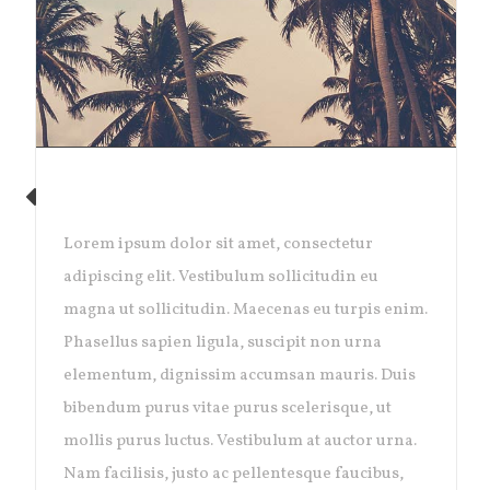
PACIFIC OPENING
Lorem ipsum dolor sit amet, consectetur
adipiscing elit. Vestibulum sollicitudin eu
magna ut sollicitudin. Maecenas eu turpis enim.
Phasellus sapien ligula, suscipit non urna
elementum, dignissim accumsan mauris. Duis
bibendum purus vitae purus scelerisque, ut
mollis purus luctus. Vestibulum at auctor urna.
Nam facilisis, justo ac pellentesque faucibus,