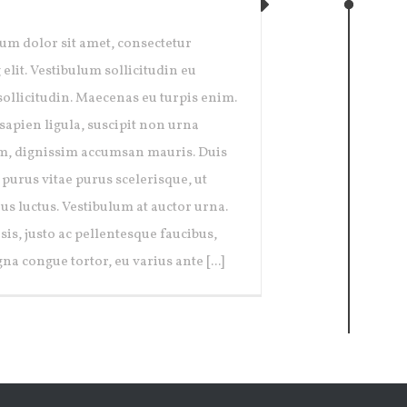
Y OPENING
um dolor sit amet, consectetur
 elit. Vestibulum sollicitudin eu
ollicitudin. Maecenas eu turpis enim.
sapien ligula, suscipit non urna
, dignissim accumsan mauris. Duis
urus vitae purus scelerisque, ut
us luctus. Vestibulum at auctor urna.
sis, justo ac pellentesque faucibus,
na congue tortor, eu varius ante [...]