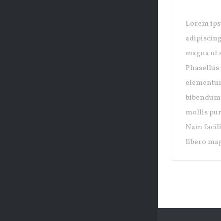
SYDNE
Lorem ips
adipiscing
magna ut s
Phasellus 
elementum
bibendum p
mollis pur
Nam facili
libero mag