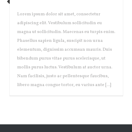
LONDON OPENING
Lorem ipsum dolor sit amet, consectetur
adipiscing elit. Vestibulum sollicitudin eu
magna ut sollicitudin. Maecenas eu turpis enim.
Phasellus sapien ligula, suscipit non urna
elementum, dignissim accumsan mauris. Duis
bibendum purus vitae purus scelerisque, ut
mollis purus luctus. Vestibulum at auctor urna.
Nam facilisis, justo ac pellentesque faucibus,
libero magna congue tortor, eu varius ante [...]