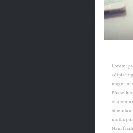
EXCLU
Lorem ips
adipiscing
magna ut s
Phasellus 
elementum
bibendum p
mollis pur
Nam facili